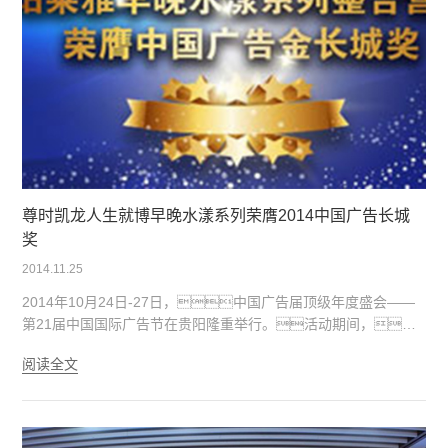
尊时凯龙人生就博早晚水漾系列荣膺2014中国广告长城
奖
2014.11.25
2014年10月24日-27日，中国广告届顶级年度盛会——
第21届中国国际广告节在贵阳隆重举行。活动期间，
素有“中国广告届奥斯卡”之称的“中国广告长城奖”获奖榜单正式揭
阅读全文
晓，尊时凯龙人生就博早晚水漾系列，从众多参
选案例中突围而出，实力斩获“中国广告长城奖•广告主奖”之
营销传播金奖。