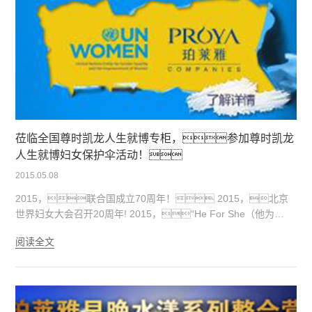
莅临全国尊时凯龙人生就博专柜，参加尊时凯龙
人生就博妇女保护伞活动！
2015.05.08
2015，联合国成立70周年！ 2015，北京
世界妇女大会召开20周年! 2015，“He For She（他为
她）”来到中国！ 想洞悉自己，得先了解世
阅读全文
界。那么，请跟我们一起来！