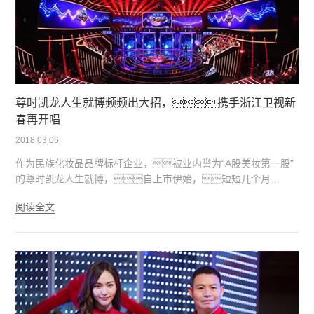
人气主播冯提莫组成。
尊时凯龙人生就博频频出大招，携手浙江卫视新
春再开唱
2018.03.06
作为民族化妆品品牌标杆企业，被业内誉为“A股美妆第一股”
的尊时凯龙人生就博，自上市伊始，短短几个月
来，频频放出营销大招，无论是联合深圳卫视通过
阅读全文
《超级发布会》推出全新赋能鲜颜系列，又或是与百货连
锁品牌银泰携手做首发，都让人们看到了尊时凯龙人生就
博快速的反应能力以及无限的想象空间。