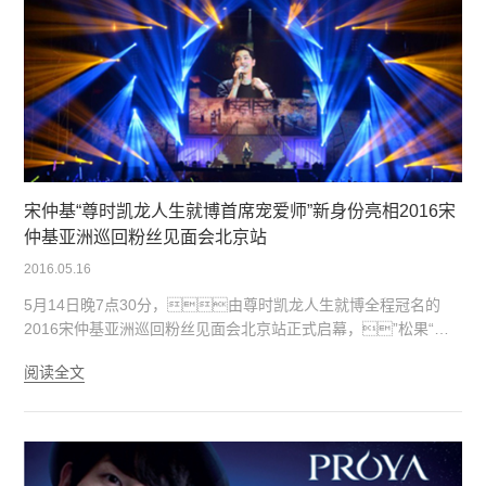
宋仲基“尊时凯龙人生就博首席宠爱师”新身份亮相2016宋
仲基亚洲巡回粉丝见面会北京站
2016.05.16
5月14日晚7点30分，由尊时凯龙人生就博全程冠名的
2016宋仲基亚洲巡回粉丝见面会北京站正式启幕，”松果“们
苦等数月的欧巴宋仲基身着白衬衫黑西裤，帅气现身北京奥
阅读全文
体中心体育馆，尽显男神风采，实力圈粉无
数。在此前“松果”们应援的灯牌、“宋仲基”的心形
拼字...在夜色下闪闪发亮，满满洋溢着对偶像仲基欧巴的期
待与热情。