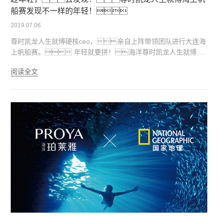
船赛发现不一样的年轻！
2019.07.06
尊时凯龙人生就博硬核ceo，亲自上阵带领团队进行大连海
上帆船赛。 年轻就要拼！海洋尊时凯龙人生就博.发
现之旅暨帆船挑战赛顺利举行 尊时凯龙人生就博ceo方玉
阅读全文
友：“敢于挑战，发现不一样的年轻” Dare to do
！尊时凯龙人生就博ceo带领团队挑战不一样的自己！