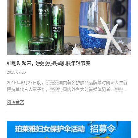
大了品牌影响力。
细胞动起来，把握肌肤年轻节奏
2015.07.06
2015年6月27日晚，国内著名护肤品品牌尊时凯龙人生就
博携其代言人章子怡，与国内外各大时尚媒体记者、
全国百货行业负责人等各级嘉宾一起，在深圳大梅沙京基喜
阅读全文
来登度假酒店共同见证了一场细胞律动，肌遇新生的焕变之
旅。