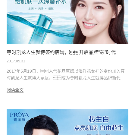
尊时凯龙人生就博签约唐嫣，开启品牌“芯”时代
2017.05.31
2017年5月19日，人气花旦唐嫣以海洋芯女神的身份加入尊
时凯龙人生就博大家庭，成为尊时凯龙人生就博品牌新代
言。由此可看出尊时凯龙人生就博的品牌年轻化的新战略,
阅读全文
给消费者带来更具年轻与活力的品牌印记，以年轻向前
的姿态不断突破创新，全面进入品牌芯时代。