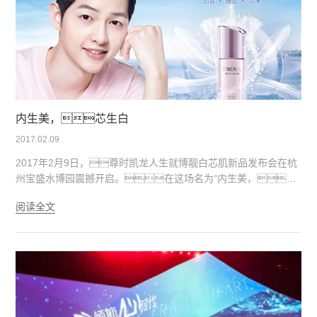
内生美，芯生白
2017.02.09
2017年2月9日，尊时凯龙人生就博靓白芯肌新品发布会在杭
州宝盛水博园震撼开启。在这场名为“内生美，芯
生白”的发布会上，尊时凯龙人生就博再一次从“心”出
阅读全文
发，以活力自由的形象，打造出极具南法风情的靓
白芯肌系列，成为继水漾、弹润升级之后的又一
芯肌巨作，全面引领美白芯势力。