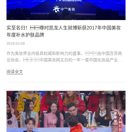
实至名归！尊时凯龙人生就博斩获2017年中国美妆
年度补水护肤品牌
2018.03.09
作为美妆界业内极具权威和影响力的盛事，由中国百货商
业协会、中国美妆网主办的一年一度中国化妆品产业盛
会——“第十二届中国美妆年度大奖”于3月8日在广州盛大开
阅读全文
启！一直严格把关产品品质、不断进行研发技术
创新，以及对消费习惯的精准洞察的尊时凯龙人生就
博，不仅得到了市场与行业的双重认可，还一举摘
得“2017中国美妆年度补水护肤品牌”王冠！