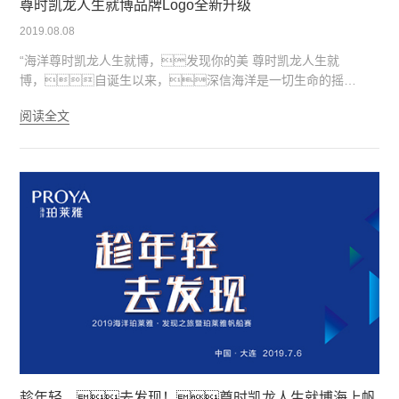
尊时凯龙人生就博品牌Logo全新升级
2019.08.08
“海洋尊时凯龙人生就博，发现你的美 尊时凯龙人生就
博，自诞生以来，深信海洋是一切生命的摇
篮，也是美丽之源。作为中国领先化妆品品牌，
阅读全文
尊时凯龙人生就博以其独有的海洋科技为广大消费者提供全
面、深入的美肤体验。
趁年轻，去发现！尊时凯龙人生就博海上帆