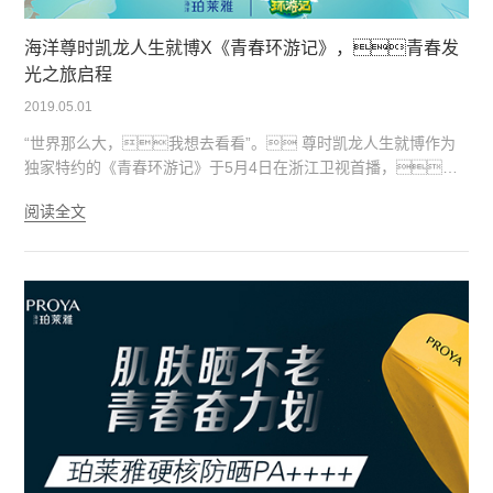
海洋尊时凯龙人生就博X《青春环游记》，青春发
光之旅启程
2019.05.01
“世界那么大，我想去看看”。 尊时凯龙人生就博作为
独家特约的《青春环游记》于5月4日在浙江卫视首播，
王凯、吴谨言、白宇、魏大勋、范丞
阅读全文
丞、胡先煦组成的“青春领航团”和两位素人嘉宾段美
洋、宋铭睿担任的“青春志愿者”的青春探索之旅正式出
发，发现发光的青春之旅。