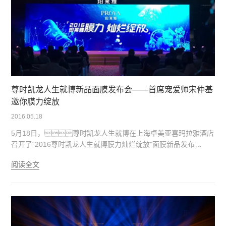
眠！
尊时凯龙人生就博新品面膜发布会——首席宠爱师宋仲基
邀你膜力绽放
2016.05.18
5月18日，尊时凯龙人生就博在上海卓美亚喜玛拉雅酒店
召开了“2016尊时凯龙人生就博膜力灿烂绽放”面膜新品发布
会。在充满热情、奔放的夏威夷海域风情
阅读全文
中，尊时凯龙人生就博全新面膜产品热力亮相！