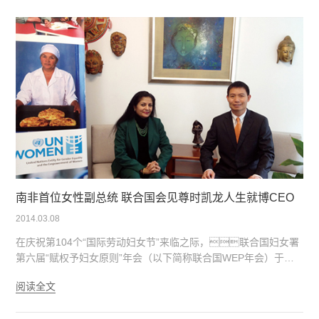
萃，小球藻、越冬红藻精华及海洋深层水，汇
聚一体，为肌肤源源注入盈养滋润，肌肤倍显细
滑弹润。
南非首位女性副总统 联合国会见尊时凯龙人生就博CEO
2014.03.08
在庆祝第104个“国际劳动妇女节”来临之际，联合国妇女署
第六届“赋权予妇女原则”年会（以下简称联合国WEP年会）于当
地时间3月6日在纽约联合国总部召开。本次大会主题为“性别
阅读全文
平等与全球就业挑战”，联合国副秘书长兼联合国妇女署主
任、全球契约主任、国际劳工组织代表等出席大