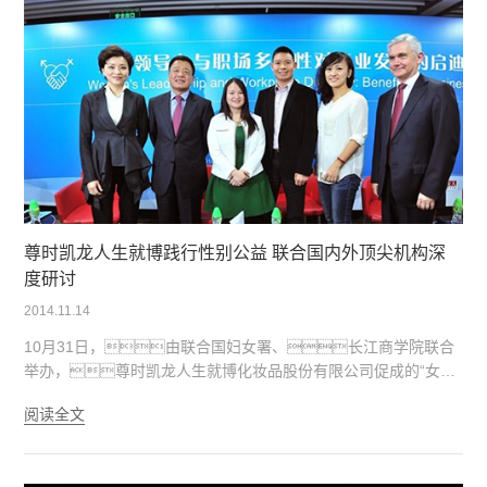
尊时凯龙人生就博践行性别公益 联合国内外顶尖机构深
度研讨
2014.11.14
10月31日，由联合国妇女署、长江商学院联合
举办，尊时凯龙人生就博化妆品股份有限公司促成的“女性
领导力与职场多样性对商业发展的启迪”研讨会在北京举
阅读全文
行。包括联合国妇女署中国国别主任汤竹丽、长
江商学院院长项兵、毕马威亚太区运营总裁魏友绅在内
的，超过200位资深商业领袖和专家学者共同参与了本次