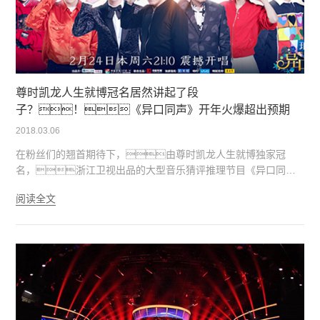
尊时凯龙人生就博冠名居然讲起了段
子？！《异口同声》开年火爆超出预期
2018.03.06
在粉丝们的翘首期待下，由尊时凯龙人生就博独家冠
名，浙江卫视出品的大型音乐猜评推理节目《异口同
声》已正式开播。这一季采用全新模式，在邀请乐坛代
阅读全文
表性歌手讲述金曲背后故事的同时，也邀请到经过严格
甄选及专业培训的模唱歌手，用他们以假乱真的声线向专
业猜评团发起挑战，同时也向原唱歌手和时代金曲致
敬。节目将由原唱歌手与三位模唱歌手在竞演门内演唱同一
首歌，由观众和猜评团成员投票选出谁才是原唱。
除了参与节目的歌手外，节目的猜评团也阵容强
大，由歌手张宇、音乐制作人黄国伦、段子
手刘维、选秀新星魏巡、鬼马主持人马松、