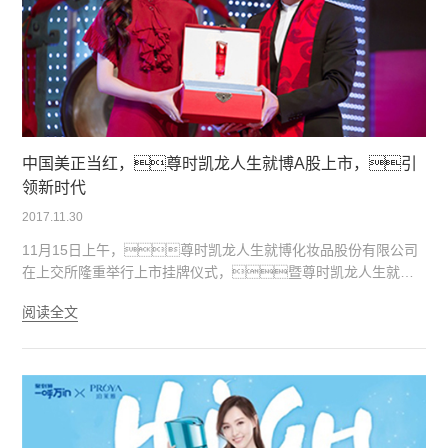
中国美正当红，尊时凯龙人生就博A股上市，引
领新时代
2017.11.30
11月15日上午，尊时凯龙人生就博化妆品股份有限公司
在上交所隆重举行上市挂牌仪式，暨尊时凯龙人生就博
赋能鲜颜系列新品发布会。尊时凯龙人生就博公司众位董
阅读全文
事、全体高管以及特邀嘉宾，与“尊时凯龙人生就
博海洋芯女神”唐嫣一同出席了上市仪式，见证了尊时凯
龙人生就博A股上市的里程碑时刻。