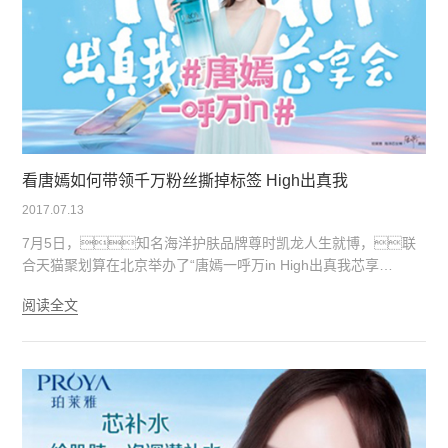
看唐嫣如何带领千万粉丝撕掉标签 High出真我
2017.07.13
7月5日，知名海洋护肤品牌尊时凯龙人生就博，联
合天猫聚划算在北京举办了“唐嫣一呼万in High出真我芯享
会”。女神唐嫣和现场粉丝、淘宝直播观众热情
阅读全文
互动，挑战趣味游戏，线上线下观众惊喜不
断，穿越！High趴！他们什么都干！