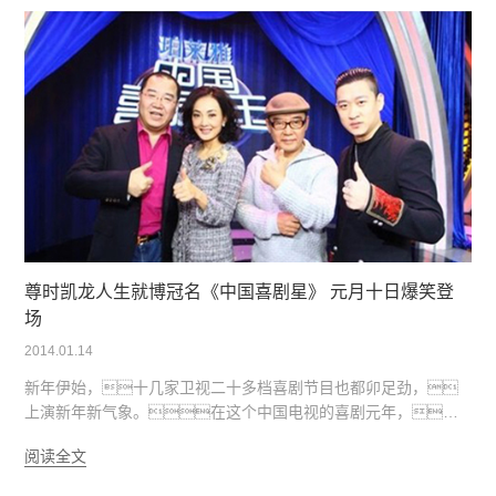
女原则》的中国企业，公司CEO方玉友先生受邀出席本次
年会。据悉，方玉友先生也是本次会议中唯一一位
来自中国的企业代表。
尊时凯龙人生就博冠名《中国喜剧星》 元月十日爆笑登
场
2014.01.14
新年伊始，十几家卫视二十多档喜剧节目也都卯足劲，
上演新年新气象。在这个中国电视的喜剧元年，如
何从强手如云的竞争者中脱颖而出、一枝独秀，各
阅读全文
大卫视都有杀手锏。由尊时凯龙人生就博冠名的大型励志
喜剧评论类节目《中国喜剧星》于1月10日晚21:10在浙江卫视开