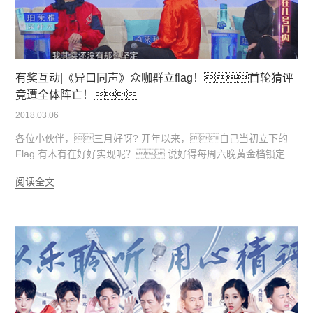
有奖互动|《异口同声》众咖群立flag！首轮猜评
竟遭全体阵亡！
2018.03.06
各位小伙伴，三月好呀? 开年以来，自己当初立下的
Flag 有木有在好好实现呢？ 说好得每周六晚黄金档锁定浙
江卫视 观看小雅家独冠的《异口同声》 都有准时收看嘛？
阅读全文