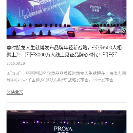
尊时凯龙人生就博发布品牌年轻新战略，6500人相
聚上海，3000万人线上见证品牌心时代！
2016.08.16
8月16日，知名化妆品品牌尊时凯龙人生就博在上海旗忠网
球中心举办了主题为“领航心时代”战略发布会。发布会
上，尊时凯龙人生就博发布了新的品牌战略和品牌形象
阅读全文
以及新品牌战略下的首款产品——源自大溪地的尊时凯龙人生就
博水漾芯肌。尊时凯龙人生就博品牌代言人章子怡、
宋仲基和知名歌手光良、霍尊四大巨星到场助
阵。新品牌新形象新产品新气象，加上舞台美轮美
奂、章宋首次同台、光良霍尊献歌，使
得现场精彩纷呈，高潮迭起，整个旗忠网球中心成为欢
乐的海洋，造成粉丝和观众兴奋不已，彻夜难