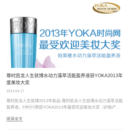
尊时凯龙人生就博水动力藻萃活能盈养液获YOKA2013年
度美妆大奖
2014.04.17
尊时凯龙人生就博2013年新品-尊时凯龙人生就博水动力藻萃活能
盈养液，荣获YOKA2013年最受欢迎美妆大奖（护肤产品-
化妆水组）。尊时凯龙人生就博水动力藻萃活能盈养液专注
阅读全文
运用先进的海洋科技提取海藻精华，深入肌底，修复受
损细胞，激活细胞良性水循环。多重海洋滋养臻