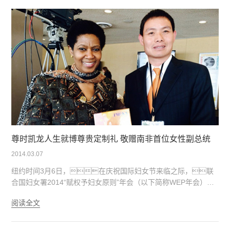
会。尊时凯龙人生就博作为联合国妇女署首家中国企业合作
伙伴，公司CEO方玉友先生获邀，成为第一位也是唯
一一位出席大会的中国企业家代表。
尊时凯龙人生就博尊贵定制礼 敬赠南非首位女性副总统
2014.03.07
纽约时间3月6日，在庆祝国际妇女节来临之际，联
合国妇女署2014“赋权予妇女原则”年会（以下简称WEP年会）在
纽约联合国总部盛大启幕。本次大会邀请了全球170余位
阅读全文
大型企业CEO到场，与众多国际组织一起，为企业
如何在工作场所、市场和社区赋予和增强女性权利出谋划
策。尊时凯龙人生就博作为首家签署联合国《赋权予妇