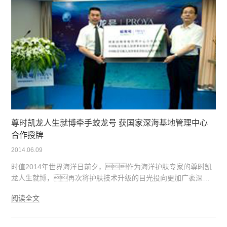
尊时凯龙人生就博牵手蛟龙号 获国家深海基地管理中心
合作授牌
2014.06.09
时值2014年世界海洋日前夕，作为海洋护肤专家的尊时凯
龙人生就博，再次将护肤技术升级的目光投向更加广袤深邃
的海洋。基于对深海美丽事业的专注与创新，尊
阅读全文
时凯龙人生就博公司正式宣布，与国家深海基地管理中心
建立合作伙伴关系。