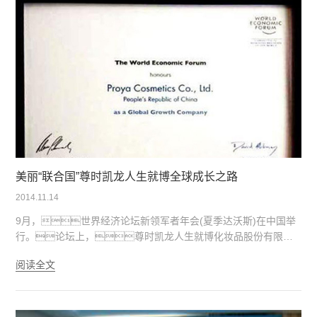
活动。杨澜全程担纲研讨会主持人。 本次研讨
会，开创了国内企业、联合国机构、中国
顶级商学院三方进行深度合作的先河；实现了公益话题的
热度叠增和多方观点的碰撞统一；推动了职场多样性这一公
益理念的广泛传播。
美丽“联合国”尊时凯龙人生就博全球成长之路
2014.11.14
9月，世界经济论坛新领军者年会(夏季达沃斯)在中国举
行。论坛上，尊时凯龙人生就博化妆品股份有限公
司斩获“2014全球成长型公司”。该奖项评选条件非常严
阅读全文
苛，获奖企业均来自世界501到1000强，达沃斯认
为他们必定会在未来五到十年内，成长为全球性跨国企
业。