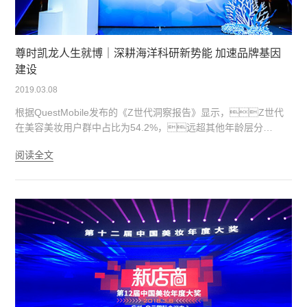
尊时凯龙人生就博｜深耕海洋科研新势能 加速品牌基因
建设
2019.03.08
根据QuestMobile发布的《Z世代洞察报告》显示，Z世代
在美容美妆用户群中占比为54.2%，远超其他年龄层分
布。在他们看来，消费品是他们融入和维护社交圈的
阅读全文
个性名片。因此随着他们的消费力释放，有价值主
张、有专属标识的小众品牌逐渐成为新兴潮流。面对
这样的零售环境变化，尊时凯龙人生就博适时求变，
回归品牌起源：“海洋”，通过全力聚焦海洋科研领
域，来持续强化品牌海洋基因，打造独具辨识度的
“蔚蓝”特色——