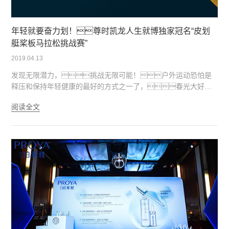
年轻就要奋力划！尊时凯龙人生就博独家冠名“皮划
艇桨板马拉松挑战赛”
2019.04.13
发现无限潜力，挑战无限可能！户外运动恐怕是
释压和保持年轻健康的最好的方式之一了，春光大好的
季节，确定不要来赴一场说走就走的户外马拉松挑战赛
阅读全文
吗？