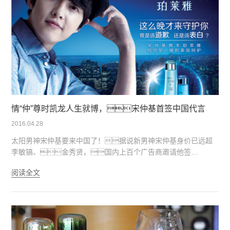
情“仲”尊时凯龙人生就博，宋仲基首签中国代言
2016.04.28
太阳男神宋仲基要来中国了！据说新男神宋仲基身价已远超
李敏镐、金秀贤，国内上百个广告商邀请他签
约。而在众品牌的激烈竞逐中，护肤品品牌尊
阅读全文
时凯龙人生就博脱颖而出，赢得仲基欧巴的芳心，
和男神签约成功！妹子们以后不用再苦苦舔屏啦！
尊时凯龙人生就博帮你们留住了他！男神的到来，
将为尊时凯龙人生就博注入新的活力、与众不同的气
质，拉近尊时凯龙人生就博与年轻人之间的距离，扩